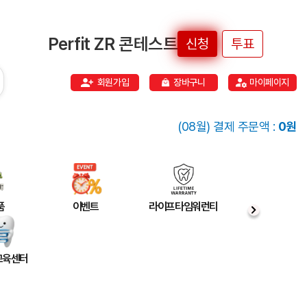
Perfit ZR 콘테스트
신청
투표
회원가입
장바구니
마이페이지
(08월) 결제 주문액 :
0원
품
이벤트
라이프타임워런티
 교육센터