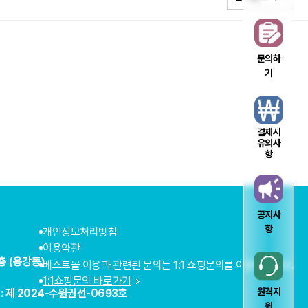
문의하
기
결제시
유의사
항
공지사
항
개인정보처리방침
이용약관
층 (용강동)
베스트몰 이용과 관련된 문의는 1:1 쇼핑문의를 이용해주세요.
1:1쇼핑문의 바로가기
원격지
: 제 2024-수원권선-0693호
원