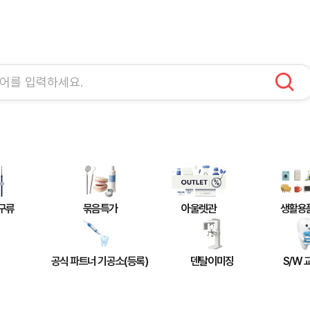
구류
묶음특가
아울렛관
생활용
공식 파트너 기공소(등록)
덴탈이미징
S/W