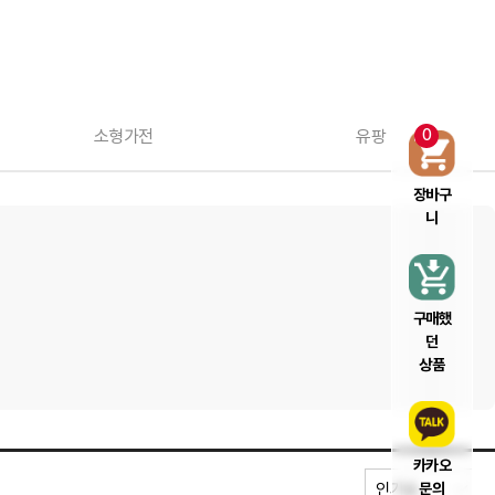
소형가전
유팡
0
장바구
니
구매했
던
상품
카카오
문의