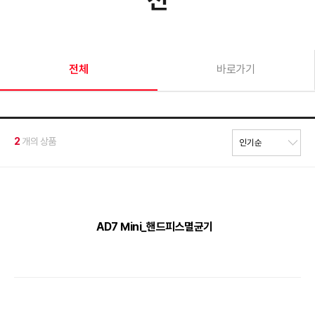
전체
바로가기
2
개의 상품
AD7 Mini_핸드피스멸균기