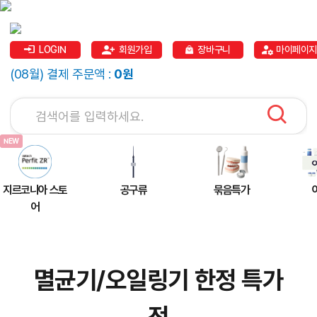
LOGIN
회원가입
장바구니
마이페이지
(08월) 결제 주문액 :
0원
지르코니아 스토
공구류
묶음특가
어
멸균기/오일링기 한정 특가
전