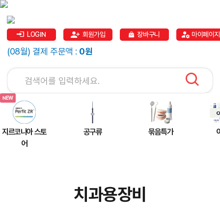
LOGIN
회원가입
장바구니
마이페이지
(08월) 결제 주문액 :
0원
지르코니아 스토
공구류
묶음특가
어
치과용장비