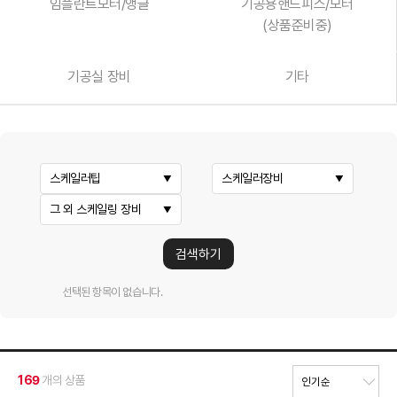
임플란트모터/앵글
기공용핸드피스/모터
(상품준비중)
기공실 장비
기타
스케일러팁
스케일러장비
그 외 스케일링 장비
검색하기
선택된 항목이 없습니다.
169
개의 상품