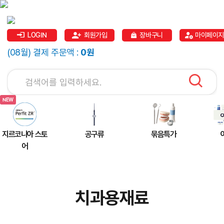
LOGIN
회원가입
장바구니
마이페이지
(08월) 결제 주문액 :
0원
지르코니아 스토
공구류
묶음특가
어
치과용재료