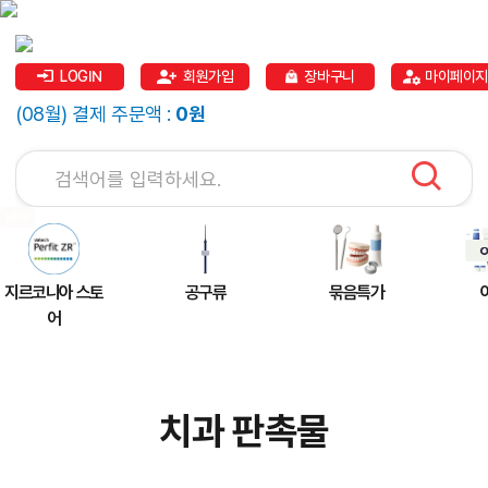
LOGIN
회원가입
장바구니
마이페이지
(08월) 결제 주문액 :
0원
지르코니아 스토
공구류
묶음특가
어
치과 판촉물