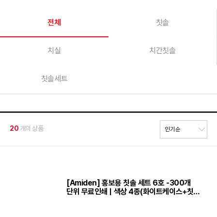
전체
칫솔
치실
치간칫솔
칫솔세트
20
개의 상품
[Amiden] 홍보용 칫솔 세트 6호 -300개
단위 무료인쇄 | 색상 4종(화이트케이스+칫솔
+치약+미니치실)