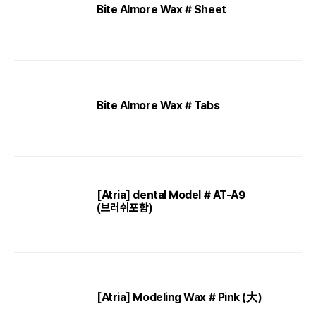
Bite Almore Wax # Sheet
Bite Almore Wax # Tabs
[Atria] dental Model # AT-A9
(브러쉬포함)
[Atria] Modeling Wax # Pink (大)