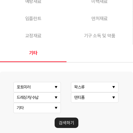
예방재료
미백재료
임플란트
덴처재료
교정재료
기구 소독 및 약품
기타
포토미러
왁스류
드레싱카/수납
덴티폼
기타
검색하기