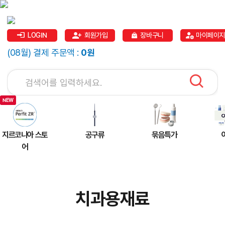
LOGIN
회원가입
장바구니
마이페이지
(08월) 결제 주문액 :
0원
지르코니아 스토
공구류
묶음특가
어
치과용재료