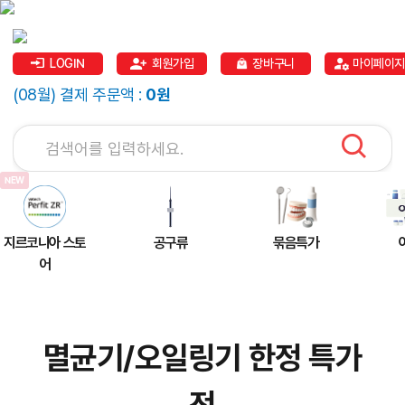
LOGIN
회원가입
장바구니
마이페이지
(08월) 결제 주문액 :
0원
지르코니아 스토
공구류
묶음특가
어
멸균기/오일링기 한정 특가
전