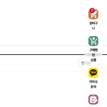
0
장바구
니
구매했
던
상품
카카오
문의