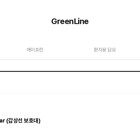
GreenLine
에이프런
환자용 담요
ollar (갑상선 보호대)