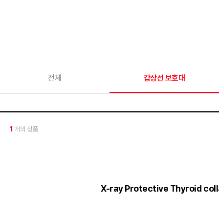
전체
갑상선 보호대
1
개의 상품
X-ray Protective Thyroid c