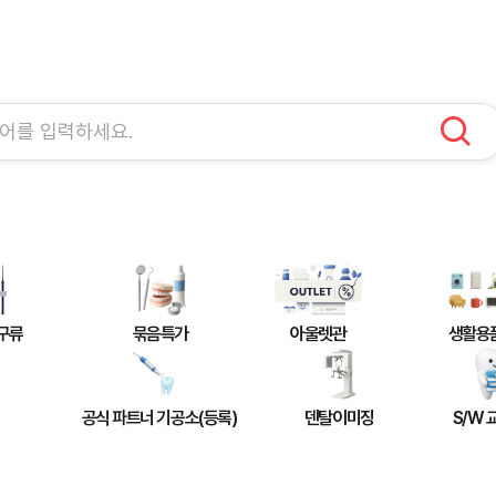
구류
묶음특가
아울렛관
생활용
공식 파트너 기공소(등록)
덴탈이미징
S/W