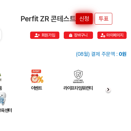
Perfit ZR 콘테스트
신청
투표
회원가입
장바구니
마이페이지
(08월) 결제 주문액 :
0원
품
이벤트
라이프타임워런티
 교육센터