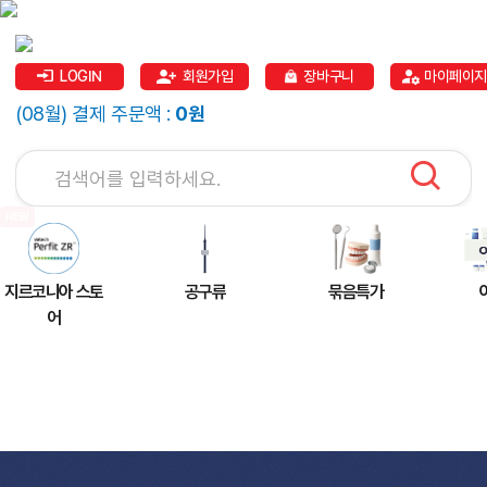
LOGIN
회원가입
장바구니
마이페이지
(08월) 결제 주문액 :
0원
지르코니아 스토
공구류
묶음특가
어