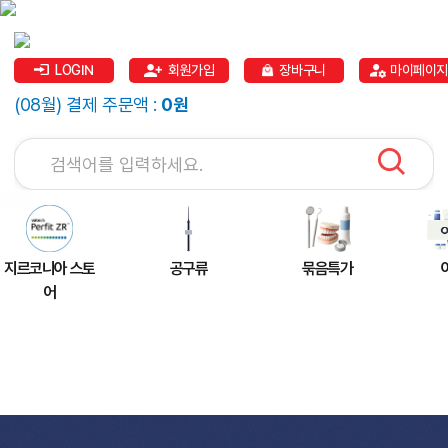
LOGIN
회원가입
장바구니
마이페이지
(08월) 결제 주문액 :
0원
지르코니아 스토
공구류
묶음특가
어