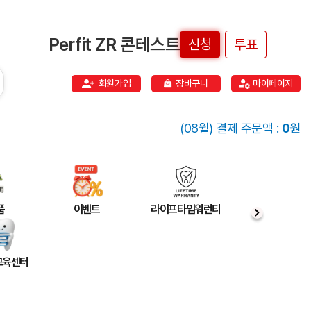
Perfit ZR 콘테스트
신청
투표
회원가입
장바구니
마이페이지
(08월) 결제 주문액 :
0원
품
이벤트
라이프타임워런티
 교육센터