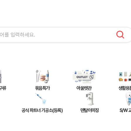
구류
묶음특가
아울렛관
생활용
공식 파트너 기공소(등록)
덴탈이미징
S/W