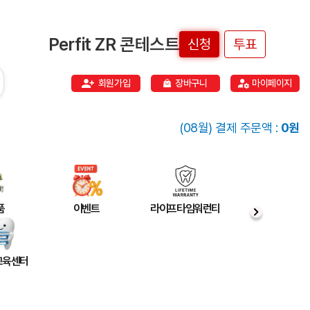
Perfit ZR 콘테스트
신청
투표
회원가입
장바구니
마이페이지
(08월) 결제 주문액 :
0원
품
이벤트
라이프타임워런티
 교육센터