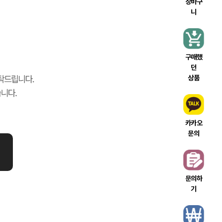
장바구
니
구매했
던
상품
카카오
문의
문의하
기