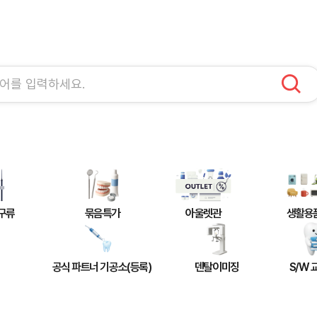
구류
묶음특가
아울렛관
생활용
공식 파트너 기공소(등록)
덴탈이미징
S/W