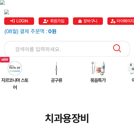
LOGIN
회원가입
장바구니
마이페이지
(08월) 결제 주문액 :
0원
지르코니아 스토
공구류
묶음특가
어
치과용장비