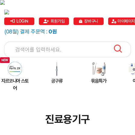
LOGIN
회원가입
장바구니
마이페이지
(08월) 결제 주문액 :
0원
지르코니아 스토
공구류
묶음특가
어
진료용기구