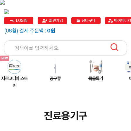
LOGIN
회원가입
장바구니
마이페이지
(08월) 결제 주문액 :
0원
지르코니아 스토
공구류
묶음특가
어
진료용기구