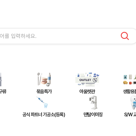
구류
묶음특가
아울렛관
생활용
공식 파트너 기공소(등록)
덴탈이미징
S/W