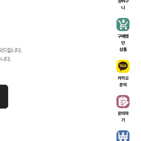
장바구
니
구매했
던
상품
카카오
문의
문의하
기