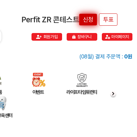
Perfit ZR 콘테스트
신청
투표
회원가입
장바구니
마이페이지
(08월) 결제 주문액 :
0원
품
이벤트
라이프타임워런티
 교육센터