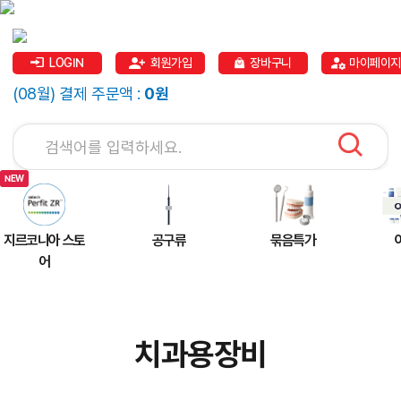
LOGIN
회원가입
장바구니
마이페이지
(08월) 결제 주문액 :
0원
지르코니아 스토
공구류
묶음특가
어
치과용장비