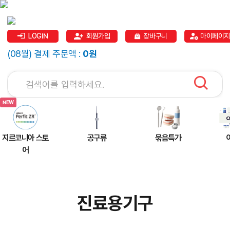
LOGIN
회원가입
장바구니
마이페이지
(08월) 결제 주문액 :
0원
지르코니아 스토
공구류
묶음특가
어
진료용기구