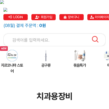
LOGIN
회원가입
장바구니
마이페이지
(08월) 결제 주문액 :
0원
지르코니아 스토
공구류
묶음특가
어
치과용장비