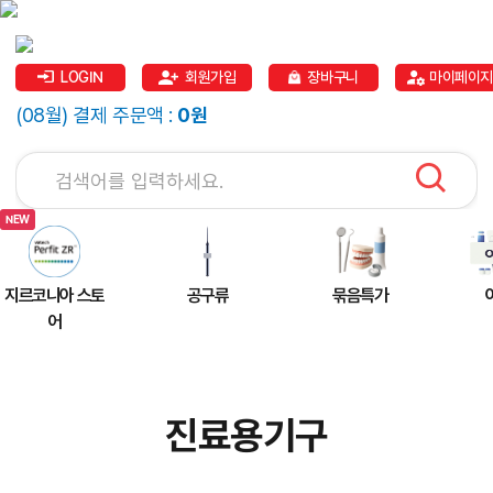
LOGIN
회원가입
장바구니
마이페이지
(08월) 결제 주문액 :
0원
지르코니아 스토
공구류
묶음특가
어
진료용기구