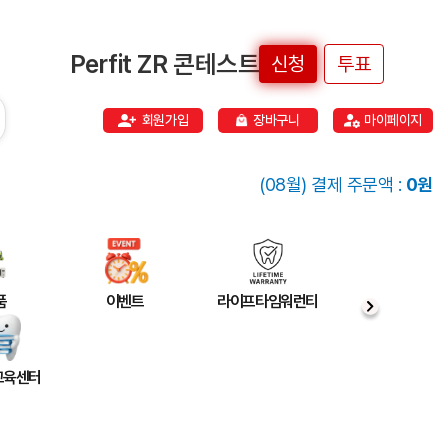
Perfit ZR 콘테스트
신청
투표
회원가입
장바구니
마이페이지
(08월) 결제 주문액 :
0원
품
이벤트
라이프타임워런티
 교육센터