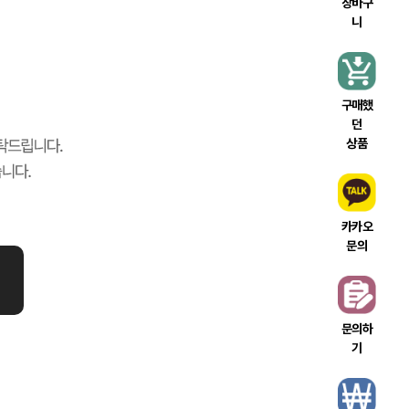
장바구
니
구매했
던
상품
카카오
문의
문의하
기