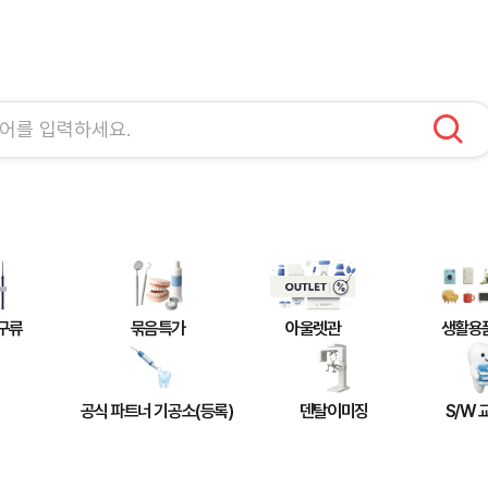
구류
묶음특가
아울렛관
생활용
공식 파트너 기공소(등록)
덴탈이미징
S/W