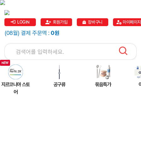
LOGIN
회원가입
장바구니
마이페이지
(08월) 결제 주문액 :
0원
지르코니아 스토
공구류
묶음특가
어