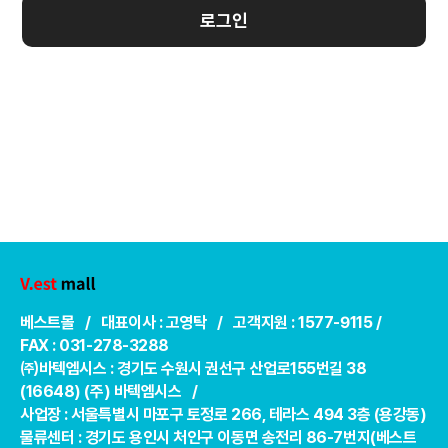
로그인
베스트몰 / 대표이사 : 고영탁 / 고객지원 : 1577-9115 /
FAX : 031-278-3288
㈜바텍엠시스 : 경기도 수원시 권선구 산업로155번길 38
(16648) (주) 바텍엠시스 /
사업장 : 서울특별시 마포구 토정로 266, 테라스 494 3층 (용강동)
물류센터 : 경기도 용인시 처인구 이동면 송전리 86-7번지(베스트