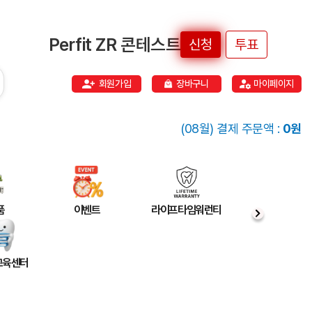
Perfit ZR 콘테스트
신청
투표
회원가입
장바구니
마이페이지
(08월) 결제 주문액 :
0원
품
이벤트
라이프타임워런티
 교육센터