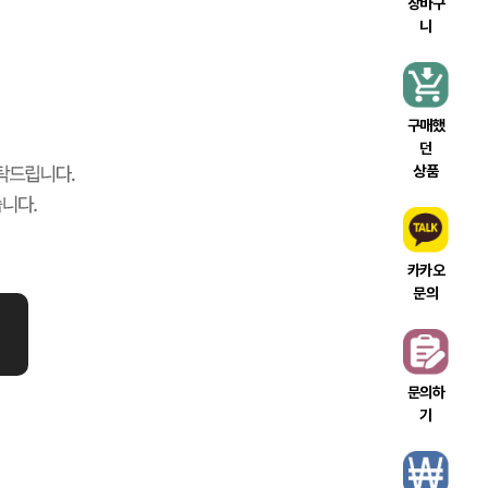
장바구
니
구매했
던
상품
카카오
문의
문의하
기