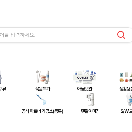
구류
묶음특가
아울렛관
생활용
공식 파트너 기공소(등록)
덴탈이미징
S/W