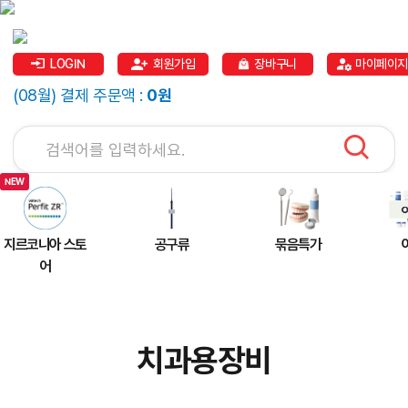
LOGIN
회원가입
장바구니
마이페이지
(08월) 결제 주문액 :
0원
지르코니아 스토
공구류
묶음특가
어
치과용장비