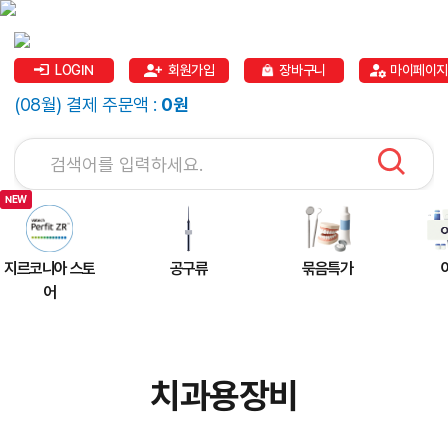
LOGIN
회원가입
장바구니
마이페이지
(08월) 결제 주문액 :
0원
지르코니아 스토
공구류
묶음특가
어
치과용장비