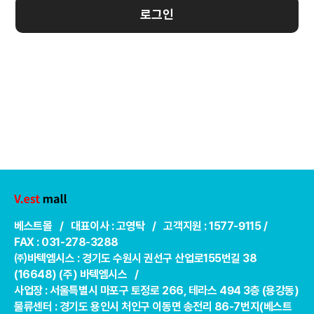
로그인
베스트몰 / 대표이사 : 고영탁 / 고객지원 : 1577-9115 /
FAX : 031-278-3288
㈜바텍엠시스 : 경기도 수원시 권선구 산업로155번길 38
(16648) (주) 바텍엠시스 /
사업장 : 서울특별시 마포구 토정로 266, 테라스 494 3층 (용강동)
물류센터 : 경기도 용인시 처인구 이동면 송전리 86-7번지(베스트