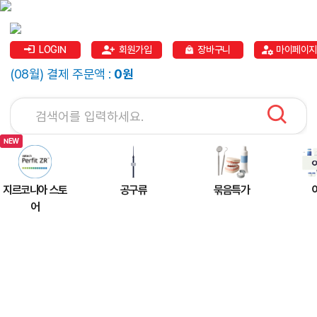
LOGIN
회원가입
장바구니
마이페이지
(08월) 결제 주문액 :
0원
지르코니아 스토
공구류
묶음특가
어