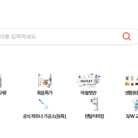
구류
묶음특가
아울렛관
생활용
공식 파트너 기공소(등록)
덴탈이미징
S/W