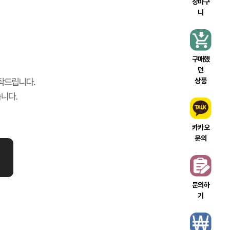
장바구
니
구매했
던
상품
카카오
문의
문의하
기