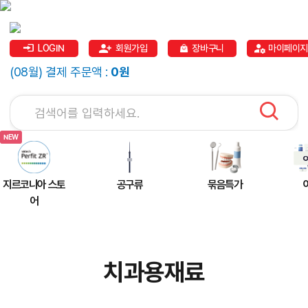
LOGIN
회원가입
장바구니
마이페이지
(08월) 결제 주문액 :
0원
지르코니아 스토
공구류
묶음특가
어
치과용재료