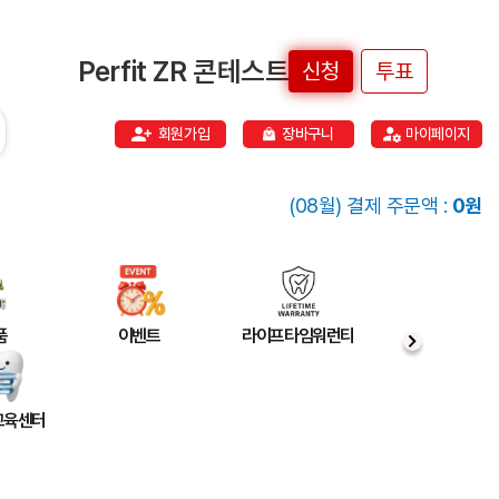
Perfit ZR 콘테스트
신청
투표
회원가입
장바구니
마이페이지
(08월) 결제 주문액 :
0원
품
이벤트
라이프타임워런티
 교육센터