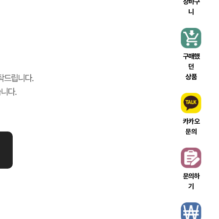
장바구
니
구매했
던
상품
카카오
문의
문의하
기