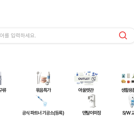
구류
묶음특가
아울렛관
생활용
공식 파트너 기공소(등록)
덴탈이미징
S/W