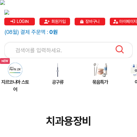
LOGIN
회원가입
장바구니
마이페이지
(08월) 결제 주문액 :
0원
지르코니아 스토
공구류
묶음특가
어
치과용장비