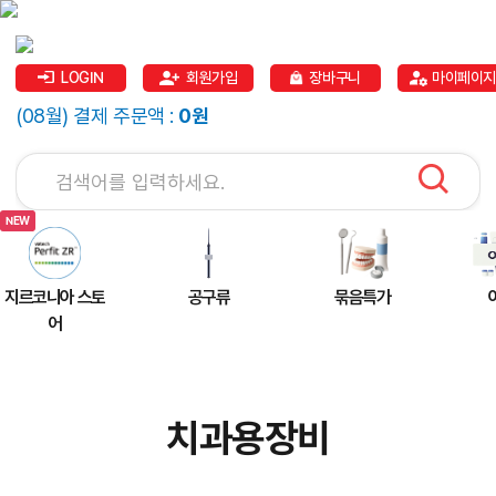
LOGIN
회원가입
장바구니
마이페이지
(08월) 결제 주문액 :
0원
지르코니아 스토
공구류
묶음특가
어
치과용장비