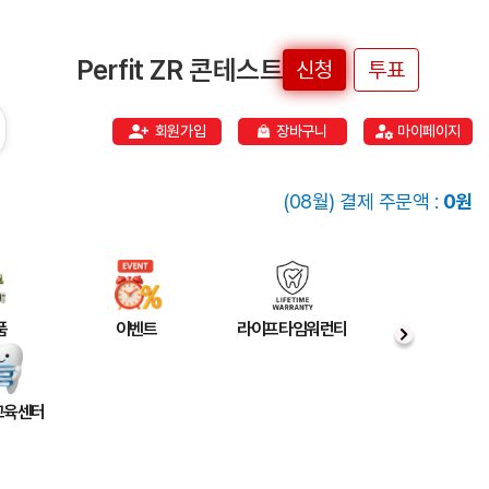
Perfit ZR 콘테스트
신청
투표
회원가입
장바구니
마이페이지
(08월) 결제 주문액 :
0원
품
이벤트
라이프타임워런티
 교육센터