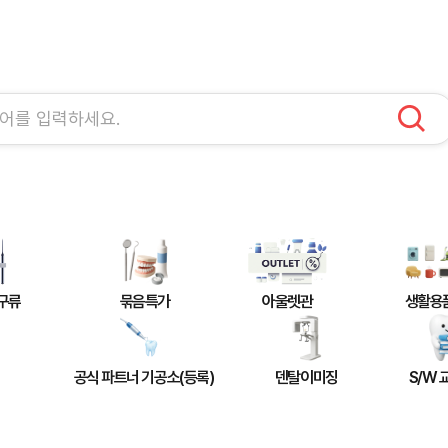
구류
묶음특가
아울렛관
생활용
공식 파트너 기공소(등록)
덴탈이미징
S/W