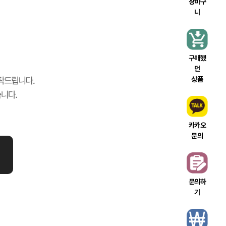
장바구
니
구매했
던
상품
카카오
문의
문의하
기