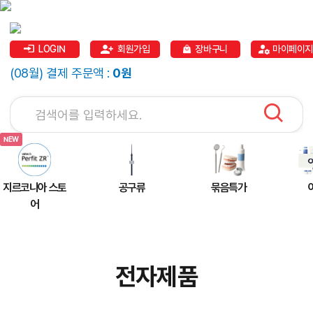
LOGIN
회원가입
장바구니
마이페이지
(08월) 결제 주문액 :
0원
지르코니아 스토
공구류
묶음특가
어
전자제품