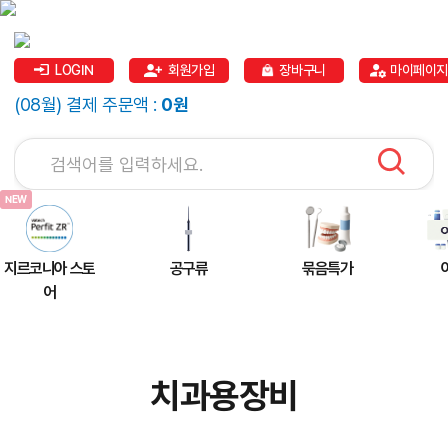
LOGIN
회원가입
장바구니
마이페이지
(08월) 결제 주문액 :
0원
지르코니아 스토
공구류
묶음특가
어
치과용장비