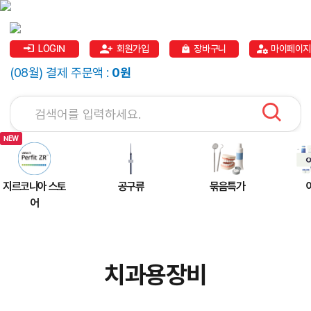
LOGIN
회원가입
장바구니
마이페이지
(08월) 결제 주문액 :
0원
지르코니아 스토
공구류
묶음특가
어
치과용장비