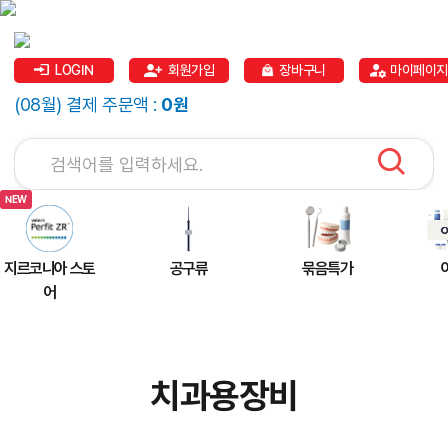
LOGIN
회원가입
장바구니
마이페이지
(08월) 결제 주문액 :
0원
지르코니아 스토
공구류
묶음특가
어
치과용장비