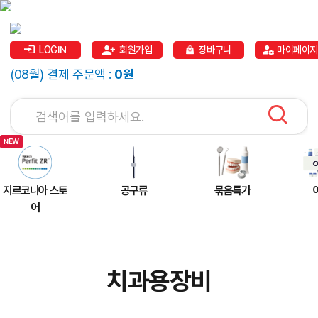
LOGIN
회원가입
장바구니
마이페이지
(08월) 결제 주문액 :
0원
지르코니아 스토
공구류
묶음특가
어
치과용장비