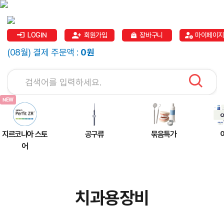
LOGIN
회원가입
장바구니
마이페이지
(08월) 결제 주문액 :
0원
지르코니아 스토
공구류
묶음특가
어
치과용장비