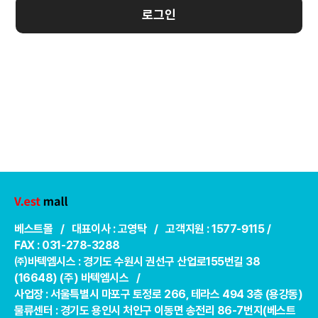
로그인
베스트몰 / 대표이사 : 고영탁 / 고객지원 : 1577-9115 /
FAX : 031-278-3288
㈜바텍엠시스 : 경기도 수원시 권선구 산업로155번길 38
(16648) (주) 바텍엠시스 /
사업장 : 서울특별시 마포구 토정로 266, 테라스 494 3층 (용강동)
물류센터 : 경기도 용인시 처인구 이동면 송전리 86-7번지(베스트