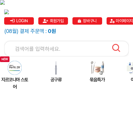
LOGIN
회원가입
장바구니
마이페이지
(08월) 결제 주문액 :
0원
지르코니아 스토
공구류
묶음특가
어