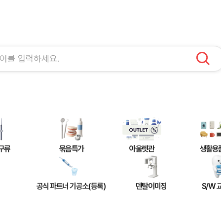
구류
묶음특가
아울렛관
생활용
공식 파트너 기공소(등록)
덴탈이미징
S/W