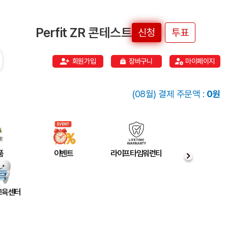
Perfit ZR 콘테스트
신청
투표
회원가입
장바구니
마이페이지
(08월) 결제 주문액 :
0원
품
이벤트
라이프타임워런티
 교육센터