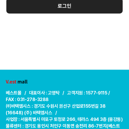
로그인
베스트몰 / 대표이사 : 고영탁 / 고객지원 : 1577-9115 /
FAX : 031-278-3288
㈜바텍엠시스 : 경기도 수원시 권선구 산업로155번길 38
(16648) (주) 바텍엠시스 /
사업장 : 서울특별시 마포구 토정로 266, 테라스 494 3층 (용강동)
물류센터 : 경기도 용인시 처인구 이동면 송전리 86-7번지(베스트