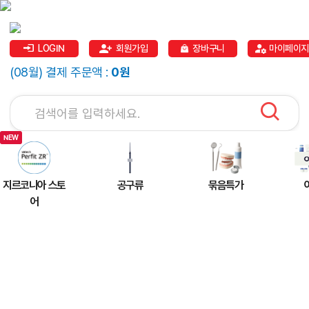
LOGIN
회원가입
장바구니
마이페이지
(08월) 결제 주문액 :
0원
지르코니아 스토
공구류
묶음특가
어