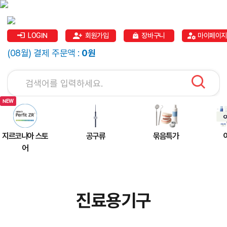
LOGIN
회원가입
장바구니
마이페이지
(08월) 결제 주문액 :
0원
지르코니아 스토
공구류
묶음특가
어
진료용기구