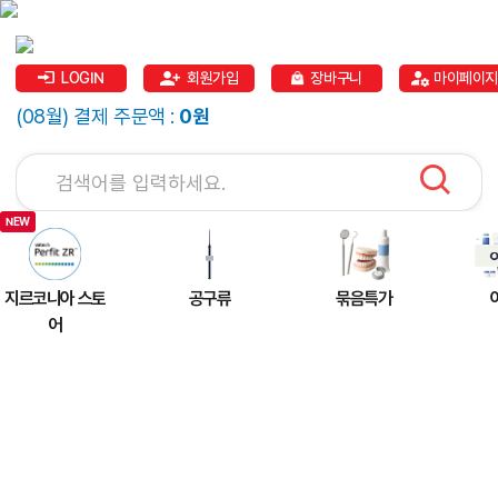
LOGIN
회원가입
장바구니
마이페이지
(08월) 결제 주문액 :
0원
지르코니아 스토
공구류
묶음특가
어