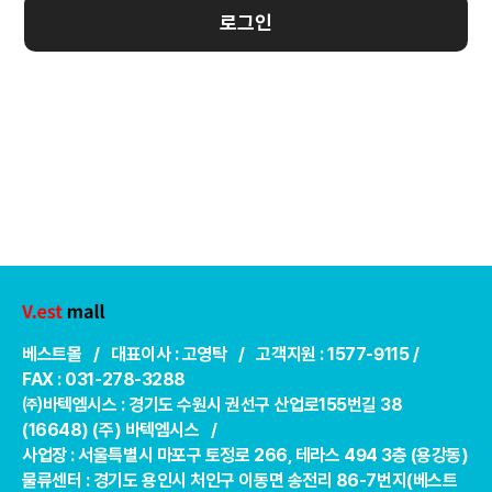
로그인
베스트몰 / 대표이사 : 고영탁 / 고객지원 : 1577-9115 /
FAX : 031-278-3288
㈜바텍엠시스 : 경기도 수원시 권선구 산업로155번길 38
(16648) (주) 바텍엠시스 /
사업장 : 서울특별시 마포구 토정로 266, 테라스 494 3층 (용강동)
물류센터 : 경기도 용인시 처인구 이동면 송전리 86-7번지(베스트