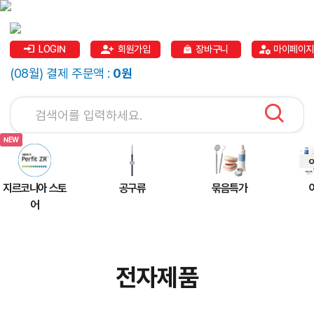
LOGIN
회원가입
장바구니
마이페이지
(08월) 결제 주문액 :
0원
지르코니아 스토
공구류
묶음특가
어
전자제품