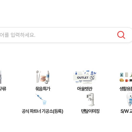
구류
묶음특가
아울렛관
생활용
공식 파트너 기공소(등록)
덴탈이미징
S/W