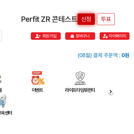
Perfit ZR 콘테스트
신청
투표
회원가입
장바구니
마이페이지
(08월) 결제 주문액 :
0원
품
이벤트
라이프타임워런티
 교육센터