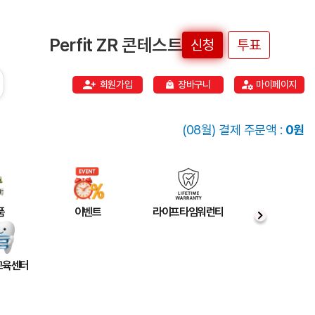
Perfit ZR 콘테스트
신청
투표
회원가입
장바구니
마이페이지
(08월) 결제 주문액 :
0원
품
이벤트
라이프타임워런티
 교육센터