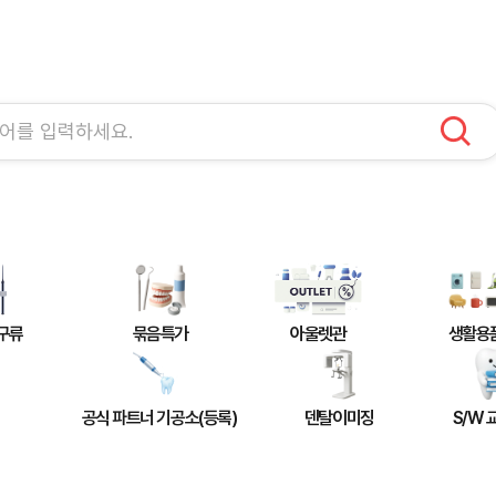
구류
묶음특가
아울렛관
생활용
공식 파트너 기공소(등록)
덴탈이미징
S/W