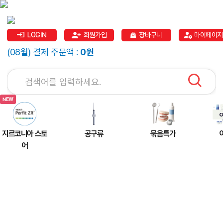
LOGIN
회원가입
장바구니
마이페이지
(08월) 결제 주문액 :
0원
지르코니아 스토
공구류
묶음특가
어