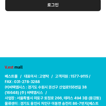
로그인
베스트몰 / 대표이사 : 고영탁 / 고객지원 : 1577-9115 /
FAX : 031-278-3288
㈜바텍엠시스 : 경기도 수원시 권선구 산업로155번길 38
(16648) (주) 바텍엠시스 /
사업장 : 서울특별시 마포구 토정로 266, 테라스 494 3층 (용강동)
물류센터 : 경기도 용인시 처인구 이동면 송전리 86-7번지(베스트