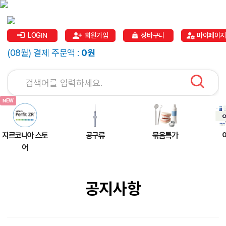
LOGIN
회원가입
장바구니
마이페이지
(08월) 결제 주문액 :
0원
지르코니아 스토
공구류
묶음특가
어
공지사항